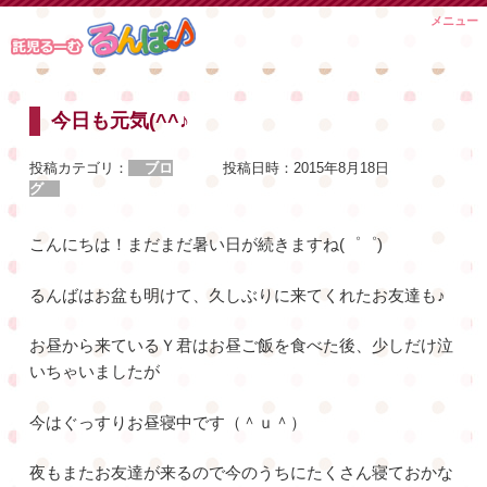
Skip
メニュー
to
content
今日も元気(^^♪
投稿カテゴリ：
ブロ
投稿日時：
2015年8月18日
グ
こんにちは！まだまだ暑い日が続きますね(゜゜)
るんばはお盆も明けて、久しぶりに来てくれたお友達も♪
お昼から来ているＹ君はお昼ご飯を食べた後、少しだけ泣
いちゃいましたが
今はぐっすりお昼寝中です（＾ｕ＾）
夜もまたお友達が来るので今のうちにたくさん寝ておかな