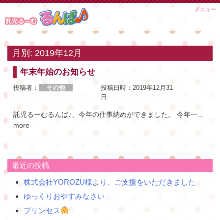
Skip
メニュー
to
content
月別: 2019年12月
年末年始のお知らせ
投稿者：
その他
投稿日時：
2019年12月31
日
託児るーむるんば♪、今年の仕事納めができました。 今年一
…
more
最近の投稿
株式会社YOROZU様より、ご支援をいただきました
ゆっくりおやすみなさい
プリンセス