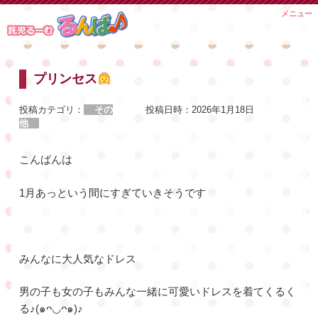
Skip
メニュー
to
content
プリンセス
投稿カテゴリ：
その
投稿日時：
2026年1月18日
他
こんばんは
1月あっという間にすぎていきそうです
みんなに大人気なドレス
男の子も女の子もみんな一緒に可愛いドレスを着てくるく
る♪(๑ᴖ◡ᴖ๑)♪