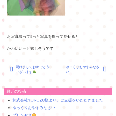
お写真撮って‼︎っと写真を撮って見せると
かわいいーと嬉しそうです
投
明けましておめでとう
ゆっくりおやすみなさ
稿
ございます
い
ナ
ビ
ゲ
最近の投稿
ー
シ
株式会社YOROZU様より、ご支援をいただきました
ョ
ゆっくりおやすみなさい
ン
プリンセス