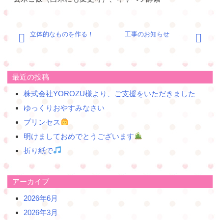
投
立体的なものを作る！
工事のお知らせ
稿
ナ
ビ
ゲ
最近の投稿
ー
株式会社YOROZU様より、ご支援をいただきました
シ
ョ
ゆっくりおやすみなさい
ン
プリンセス
明けましておめでとうございます
折り紙で
アーカイブ
2026年6月
2026年3月