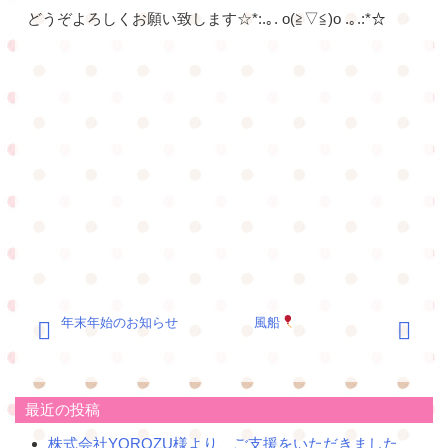
どうぞよろしくお願い致します☆*:.｡. o(≧▽≦)o .｡.:*☆
投
年末年始のお知らせ
風船
稿
ナ
ビ
ゲ
最近の投稿
ー
株式会社YOROZU様より、ご支援をいただきました