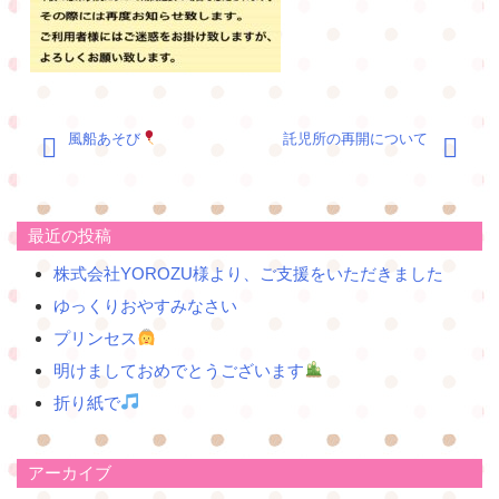
投
風船あそび
託児所の再開について
稿
ナ
ビ
ゲ
最近の投稿
ー
株式会社YOROZU様より、ご支援をいただきました
シ
ョ
ゆっくりおやすみなさい
ン
プリンセス
明けましておめでとうございます
折り紙で
アーカイブ