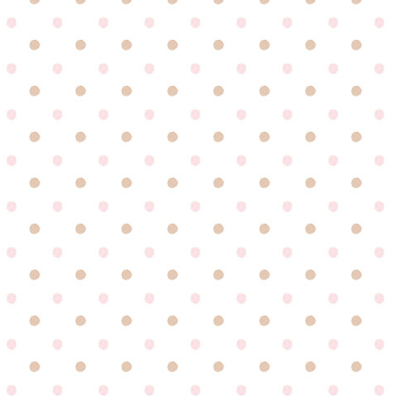
ー
シ
ョ
ン