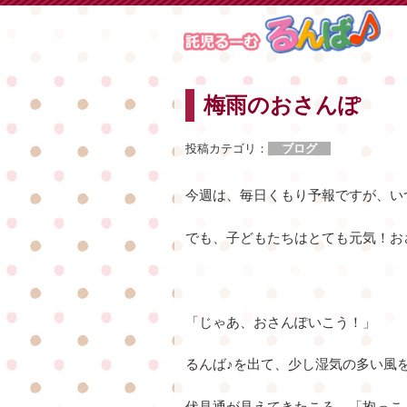
Skip
to
content
梅雨のおさんぽ
投稿カテゴリ：
ブログ
今週は、毎日くもり予報ですが、い
でも、子どもたちはとても元気！お
「じゃあ、おさんぽいこう！」
るんば♪を出て、少し湿気の多い風
伏見通が見えてきたころ、「抱っこ