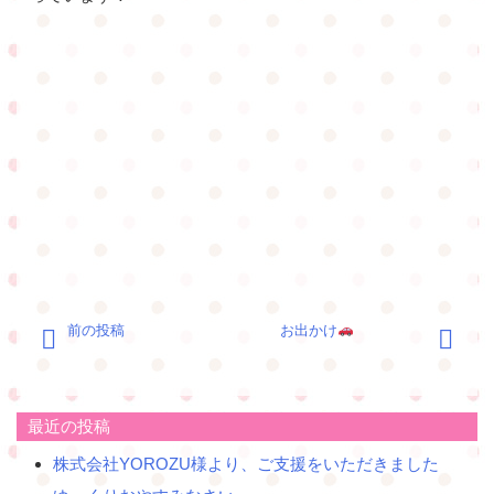
投
前の投稿
お出かけ
稿
ナ
ビ
ゲ
最近の投稿
ー
株式会社YOROZU様より、ご支援をいただきました
シ